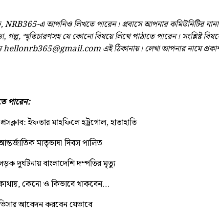
াঠক, NRB365-এ আপনিও লিখতে পারেন। প্রবাসে আপনার কমিউনিটির নান
ডা, গল্প, স্মৃতিচারণসহ যে কোনো বিষয়ে লিখে পাঠাতে পারেন। সংশ্লিষ্ট বিষয
ন
hellonrb365@gmail.com
এই ঠিকানায়। লেখা আপনার নামে প্রকা
ে পারেন:
প্রেসক্লাব: ইফতার মাহফিলে হট্টগোল, হাতাহাতি
আন্তর্জাতিক মাতৃভাষা দিবস পালিত
সড়ক দুর্ঘটনায় বাংলাদেশি দম্পতির মৃত্যু
ট্রে কোথায়, কেনো ও কিভাবে থাকবেন…
্রের ভিসার আবেদন করবেন যেভাবে