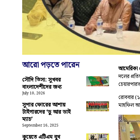
আরো পড়তে পারেন
আমেরিকা ড
দলের প্রতি
সৌদি ভিসা: সুখবর
চেয়ারপারস
বাংলাদেশীদের জন্য
July 10, 2026
রোববার (১৭
সুপার ফোরের আশায়
মাহফিল আ
টাইগারদের ‘ডু আর ডাই
ম্যাচ’
September 16, 2025
কুয়েতে এটিএম বুথ