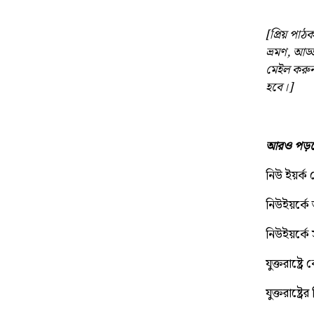
[প্রিয় প
ভ্রমণ, আড্
মেইল করু
হবে।]
আরও পড়ত
নিউ ইয়র্ক 
নিউইয়র্কে 
নিউইয়র্কে 
যুক্তরাষ্
যুক্তরাষ্ট