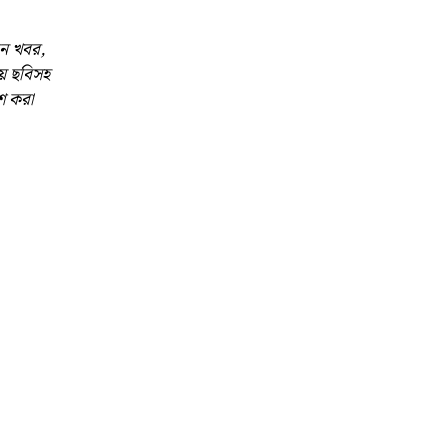
ান খবর,
়ে ছবিসহ
শ করা