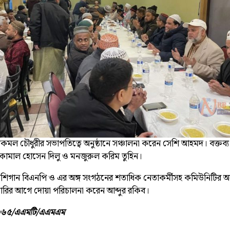
মল চৌধুরীর সভাপতিত্বে অনুষ্ঠানে সঞ্চালনা করেন সেশি আহমদ। বক্তব্য
 কামাল হোসেন দিলু ও মনজুরুল করিম তুহিন।
মিশিগান
বিএনপি
ও এর অঙ্গ সংগঠনের শতাধিক নেতাকর্মীসহ কমিউনিটির 
রির আগে দোয়া পরিচালনা করেন আব্দুর রকিব।
৬৫/এএমটি/এএমএম