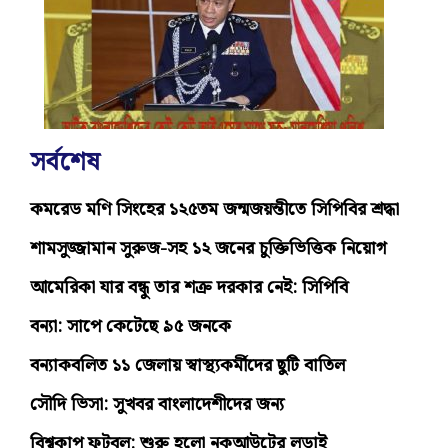
সর্বশেষ
কমরেড মণি সিংহের ১২৫তম জন্মজয়ন্তীতে সিপিবির শ্রদ্ধা
শামসুজ্জামান সুরুজ-সহ ১২ জনের চুক্তিভিত্তিক নিয়োগ
আমেরিকা যার বন্ধু তার শত্রু দরকার নেই: সিপিবি
বন্যা: সাপে কেটেছে ৯৫ জনকে
বন্যাকবলিত ১১ জেলায় স্বাস্থ্যকর্মীদের ছুটি বাতিল
সৌদি ভিসা: সুখবর বাংলাদেশীদের জন্য
বিশ্বকাপ ফুটবল: শুরু হলো নকআউটের লড়াই