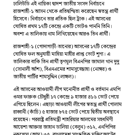
ঢালিউডি এই নায়িকা দ্বাদশ জাতীয় সংসদ নির্বাচনে
রাজশাহী-১ আসন থেকে প্রতিদ্বন্দ্বিতা করেছেন স্বতন্ত্র প্রার্থী
হিসেবে। নির্বাচনে তার প্রতিক ছিল ট্রাক। এই আসনের
ঘোষিত প্রথম ১৭টি কেন্দ্রে একটি ভোটও পাননি তিনি।
অবশ্য এ তালিকায় নাম লিখিয়েছেন আরও তিন প্রার্থী।
রাজশাহী-১ (গোদাগাড়ী-তানোর) আসনের ১৭টি কেন্দ্রের
ঘোষিত ফল অনুযায়ী মাহিয়া মাহীর প্রাপ্ত ভোট শূণ্য। এ
তালিকার বাকি তিন প্রার্থী তৃণমূল বিএনপির জামাল খান দুদু
(সোনালী আঁশ), বিএনএমের শামসুজ্জোহা (নোঙ্গর) ও
জাতীয় পার্টির শামসুদ্দিন (লাঙ্গল)।
এই আসনের আওয়ামী লীগ মনোনীত প্রার্থী ও বর্তমান এমপি
ওমর ফারুক চৌধুরী ১৭ কেন্দ্রে ৯ হাজার ৪১৬ ভোট পেয়ে
এগিয়ে ছিলেন। এছাড়া আওয়ামী লীগের স্বতন্ত্র প্রার্থী গোলাম
রাব্বানী (কাঁচি) ৫ হাজার ৮৭৫ ভোট পেয়ে দ্বিতীয় অবস্থানে
রয়েছেন। পররাষ্ট্র প্রতিমন্ত্রী শাহরিয়ার আলমের সহধর্মিণী
আয়েশা আক্তার জাহান ডালিয়া (বেলুন) ৩১২, এনপিপির
নুরুন্নেসা (আম) ৩৫, বাংলাদেশ সাংস্কৃতিক মুক্তিজোটের