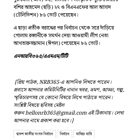
বশির আহমেদ (ছড়ি) ২৭ ও বিএনএফের আল আসাদ
(টেলিভিশন) ৮৬ ভোট পেয়েছেন।
এ ছাড়া প্রতীক বরাদ্দের পর নির্বাচন থেকে সরে দাঁড়িয়ে
গোলাম রব্বানীকে সমর্থন দেয়া আওয়ামী লীগ নেতা
আখতারুজ্জামান (ঈগল) পেয়েছেন ৮৬ ভোট।
এনআরবি৩৬৫/এএমএম/টিটি
[প্রিয় পাঠক, NRB365-এ আপনিও লিখতে পারেন।
প্রবাসে আপনার কমিউনিটির নানান খবর, ভ্রমণ, আড্ডা, গল্প,
স্মৃতিচারণসহ যে কোনো বিষয়ে লিখে পাঠাতে পারেন।
সংশ্লিষ্ট বিষয়ে ছবিসহ মেইল
করুন
hellonrb365@gmail.com
এই ঠিকানায়। লেখা
আপনার নামে প্রকাশ করা হবে।]
দ্বাদশ জাতীয় সংসদ নির্বাচন
নির্বাচন
মাহিয়া মাহি