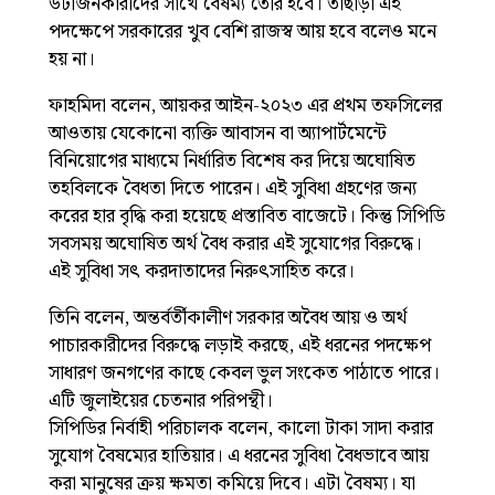
উটার্জনকারীদের সাথে বৈষম্য তৈরি হবে। তাছাড়া এই
পদক্ষেপে সরকারের খুব বেশি রাজস্ব আয় হবে বলেও মনে
হয় না।
ফাহমিদা বলেন, আয়কর আইন-২০২৩ এর প্রথম তফসিলের
আওতায় যেকোনো ব্যক্তি আবাসন বা অ্যাপার্টমেন্টে
বিনিয়োগের মাধ্যমে নির্ধারিত বিশেষ কর দিয়ে অঘোষিত
তহবিলকে বৈধতা দিতে পারেন। এই সুবিধা গ্রহণের জন্য
করের হার বৃদ্ধি করা হয়েছে প্রস্তাবিত বাজেটে। কিন্তু সিপিডি
সবসময় অঘোষিত অর্থ বৈধ করার এই সুযোগের বিরুদ্ধে।
এই সুবিধা সৎ করদাতাদের নিরুৎসাহিত করে।
তিনি বলেন, অন্তর্বর্তীকালীণ সরকার অবৈধ আয় ও অর্থ
পাচারকারীদের বিরুদ্ধে লড়াই করছে, এই ধরনের পদক্ষেপ
সাধারণ জনগণের কাছে কেবল ভুল সংকেত পাঠাতে পারে।
এটি জুলাইয়ের চেতনার পরিপন্থী।
সিপিডির নির্বাহী পরিচালক বলেন, কালো টাকা সাদা করার
সুযোগ বৈষম্যের হাতিয়ার। এ ধরনের সুবিধা বৈধভাবে আয়
করা মানুষের ক্রয় ক্ষমতা কমিয়ে দিবে। এটা বৈষম্য। যা