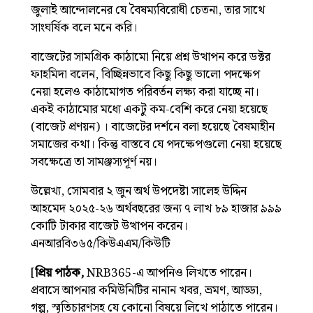
জুলাই আন্দোলনের যে বৈষম্যবিরোধী চেতনা, তার সাথে
সাংঘর্ষিক বলে মনে করি।
বাজেটের সামগ্রিক কাঠামো নিয়ে প্রশ্ন উত্থাপন করে ডক্টর
ফাহমিদা বলেন, বিচ্ছিন্নভাবে কিছু কিছু ভালো পদক্ষেপ
নেয়া হলেও কাঠামোগত পরিবর্তন লক্ষ্য করা যাচ্ছে না।
একই কাঠামোর মধ্যে একটু কম-বেশি করে নেয়া হয়েছে
(বাজেট প্রণয়ন) । বাজেটের দর্শনে বলা হয়েছে বৈষম্যহীন
সমাজের কথা। কিন্তু বাস্তবে যে পদক্ষেপগুলো নেয়া হয়েছে
সবক্ষেত্রে তা সামঞ্জস্যপূর্ণ নয়।
উল্লেখ্য, সোমবার ২ জুন অর্থ উপদেষ্টা সালেহ উদ্দিন
আহমেদ ২০২৫-২৬ অর্থবছরের জন্য ৭ লাখ ৮৯ হাজার ৯৯৯
কোটি টাকার বাজেট উত্থাপন করেন।
এনআরবি৩৬৫/কিউএএম/কিউটি
[
প্রিয় পাঠক,
NRB365-এ আপনিও লিখতে পারেন।
প্রবাসে আপনার কমিউনিটির নানান খবর, ভ্রমণ, আড্ডা,
গল্প, স্মৃতিচারণসহ যে কোনো বিষয়ে লিখে পাঠাতে পারেন।