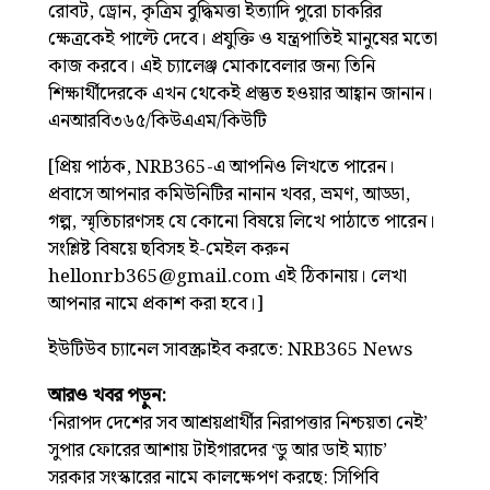
রোবট, ড্রোন, কৃত্রিম বুদ্ধিমত্তা ইত্যাদি পুরো চাকরির
ক্ষেত্রকেই পাল্টে দেবে। প্রযুক্তি ও যন্ত্রপাতিই মানুষের মতো
কাজ করবে। এই চ্যালেঞ্জ মোকাবেলার জন্য তিনি
শিক্ষার্থীদেরকে এখন থেকেই প্রস্তুত হওয়ার আহ্বান জানান।
এনআরবি৩৬৫/কিউএএম/কিউটি
[প্রিয় পাঠক, NRB365-এ আপনিও লিখতে পারেন।
প্রবাসে আপনার কমিউনিটির নানান খবর, ভ্রমণ, আড্ডা,
গল্প, স্মৃতিচারণসহ যে কোনো বিষয়ে লিখে পাঠাতে পারেন।
সংশ্লিষ্ট বিষয়ে ছবিসহ ই-মেইল করুন
hellonrb365@gmail.com এই ঠিকানায়। লেখা
আপনার নামে প্রকাশ করা হবে।]
ইউটিউব চ্যানেল সাবস্ক্রাইব করতে:
NRB365 News
আরও খবর পড়ুন:
‘নিরাপদ দেশের সব আশ্রয়প্রার্থীর নিরাপত্তার নিশ্চয়তা নেই’
সুপার ফোরের আশায় টাইগারদের ‘ডু আর ডাই ম্যাচ’
সরকার সংস্কারের নামে কালক্ষেপণ করছে: সিপিবি