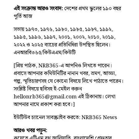
এই সংক্রান্ত আরও সংবাদ:
দেশের প্রথম স্কুলের ১৯০ বছর
পূর্তি আজ
সভায় ১৯৭৩, ১৯৭৬, ১৯৮০, ১৯৮৫, ১৯৮৭, ১৯৯২,
১৯৯৫, ১৯৯৬, ১৯৯৭, ২০০১, ২০০২, ২০১০, ২০১৯,
২০২২ ও ২০২৫ ব্যাচের প্রতিনিধিরা উপস্থিত ছিলেন।
এনআরবি৩৬৫/কিউএএম/কিউটি
[প্রিয় পাঠক, NRB365-এ আপনিও লিখতে পারেন।
প্রবাসে আপনার কমিউনিটির নানান খবর, ভ্রমণ, আড্ডা,
গল্প, স্মৃতিচারণসহ যে কোনো বিষয়ে লিখে পাঠাতে পারেন।
সংশ্লিষ্ট বিষয়ে ছবিসহ ই-মেইল করুন
hellonrb365@gmail.com এই ঠিকানায়। লেখা
আপনার নামে প্রকাশ করা হবে।]
ইউটিউব চ্যানেল সাবস্ক্রাইব করতে:
NRB365 News
আরও খবর পড়ুন:
কুয়েতে এটিএম বুথ জালিয়াতি, বাংলাদেশি গ্রেফতার