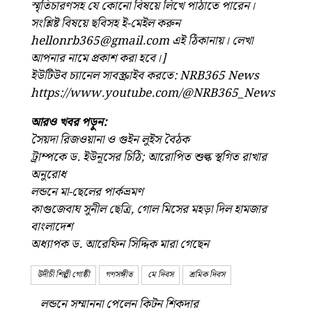
স্মৃতিচারণসহ যে কোনো বিষয়ে লিখে পাঠাতে পারেন।
সংশ্লিষ্ট বিষয়ে ছবিসহ ই-মেইল করুন
hellonrb365@gmail.com এই ঠিকানায়। লেখা
আপনার নামে প্রকাশ করা হবে।]
ইউটিউব চ্যানেল সাবস্ক্রাইব করতে: NRB365 News
https://www.youtube.com/@NRB365_News
আরও খবর পড়ুন:
সৈয়দা রিজওয়ানা ও গুইন লুইস বৈঠক
ট্রাম্পকে ড. ইউনূসের চিঠি; আরোপিত শুল্ক স্থগিত রাখার
অনুরোধ
লন্ডনে মা-ছেলের পার্কভ্রমণ
কাগুজেবাঘ সুনীল ছেত্রি, গোল মিসের মহড়া দিল হামজার
বাংলাদেশ
অধ্যাপক ড. আরেফিন সিদ্দিক মারা গেছেন
উদীচী শিল্পী গোষ্ঠী
গণসঙ্গীত
মে দিবস
শ্রমিক দিবস
লন্ডনে সম্মাননা পেলেন কিটন শিকদার