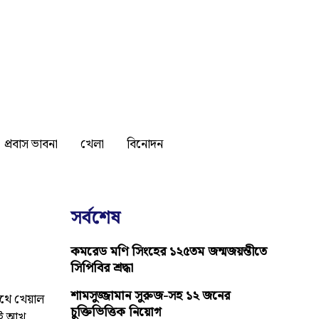
প্রবাস ভাবনা
খেলা
বিনোদন
সর্বশেষ
কমরেড মণি সিংহের ১২৫তম জন্মজয়ন্তীতে
সিপিবির শ্রদ্ধা
শামসুজ্জামান সুরুজ-সহ ১২ জনের
থে খেয়াল
চুক্তিভিত্তিক নিয়োগ
েই আখ