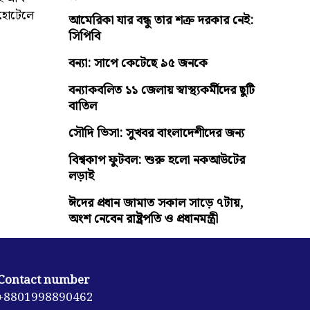
 হোটেলে
আমেরিকা যার বন্ধু তার শত্রু দরকার নেই:
সিপিবি
বন্যা: সাপে কেটেছে ৯৫ জনকে
বন্যাকবলিত ১১ জেলায় স্বাস্থ্যকর্মীদের ছুটি
বাতিল
সৌদি ভিসা: সুখবর বাংলাদেশীদের জন্য
বিশ্বকাপ ফুটবল: শুরু হলো নকআউটের
লড়াই
ঈদের প্রধান জামাত সকাল সাড়ে ৭টায়,
অংশ নেবেন রাষ্ট্রপতি ও প্রধানমন্ত্রী
Contact number
+8801998890462