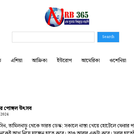
Search
ত
এশিয়া
আফ্রিকা
ইউরোপ
আমেরিকা
ওশেনিয়া
ুর পোঙ্গল উৎসব
 2024
িন, তামিলনাড়ু থেকে ভারত ডেস্ক: সকালে নাস্তা খেয়ে হোটেলে ফেরার প
েকেই আখ নিয়ে যাচ্ছেন হাতে করে। তাও আবার একটা করে। সবার হাত