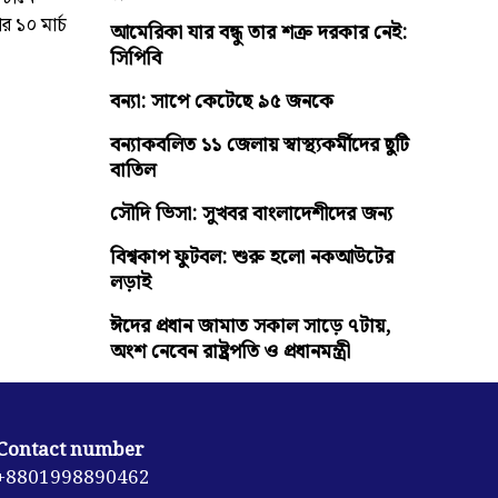
র ১০ মার্চ
আমেরিকা যার বন্ধু তার শত্রু দরকার নেই:
সিপিবি
বন্যা: সাপে কেটেছে ৯৫ জনকে
বন্যাকবলিত ১১ জেলায় স্বাস্থ্যকর্মীদের ছুটি
বাতিল
সৌদি ভিসা: সুখবর বাংলাদেশীদের জন্য
বিশ্বকাপ ফুটবল: শুরু হলো নকআউটের
লড়াই
ঈদের প্রধান জামাত সকাল সাড়ে ৭টায়,
অংশ নেবেন রাষ্ট্রপতি ও প্রধানমন্ত্রী
Contact number
+8801998890462