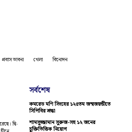
প্রবাস ভাবনা
খেলা
বিনোদন
সর্বশেষ
কমরেড মণি সিংহের ১২৫তম জন্মজয়ন্তীতে
সিপিবির শ্রদ্ধা
শামসুজ্জামান সুরুজ-সহ ১২ জনের
েছে। দ্বি-
চুক্তিভিত্তিক নিয়োগ
 চীনে