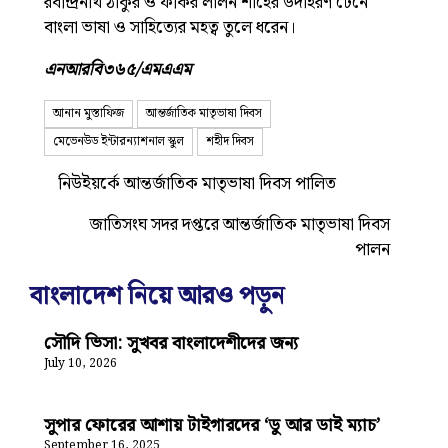
রবীন্দ্রনাথ ঠাকুর ও ফকির লালন শাহের উদাহরণ টেনে
বাংলা ভাষা ও সাহিত্যের মহত্ব তুলে ধরেন।
এনআরবি৩৬৫/এমএএম
আনান মুস্তাফিজ
আন্তর্জাতিক মাতৃভাষা দিবস
মেভেনউড ইন্টারন্যাশনাল স্কুল
শহীদ দিবস
নিউইয়র্কে আন্তর্জাতিক মাতৃভাষা দিবস পালিত
জাতিসংঘ সদর দপ্তরে আন্তর্জাতিক মাতৃভাষা দিবস
পালন
বাংলাদেশ নিয়ে আরও পড়ুন
সৌদি ভিসা: সুখবর বাংলাদেশীদের জন্য
July 10, 2026
সুপার ফোরের আশায় টাইগারদের ‘ডু আর ডাই ম্যাচ’
September 16, 2025