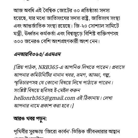
আজ অবধি এই বৈশ্বিক জোটের ৩০ প্রতিষ্ঠাতা সদস্য
হয়েছে, যার মধ্যে জাতিসংঘের সদস্য রাষ্ট্র, জাতিসংঘ সংস্থা
এবং আন্তর্জাতিক সংস্থা রয়েছে। জি-২০ সোশ্যাল সামিটে
মন্ত্রী, ঊর্ধ্বতন কর্মকর্তা এবং বিশ্বজুড়ে বিশিষ্ট ব্যক্তিগণসহ
৩০০ জনেরও বেশি অংশগ্রহণকারী অংশ নেন।
এনআরবি৩৬৫/ এএমএম
[প্রিয় পাঠক, NRB365-এ আপনিও লিখতে পারেন। প্রবাসে
আপনার কমিউনিটির নানান খবর, ভ্রমণ, আড্ডা, গল্প,
স্মৃতিচারণসহ যে কোনো বিষয়ে লিখে পাঠাতে পারেন।
সংশ্লিষ্ট বিষয়ে ছবিসহ ই-মেইল করুন
hellonrb365@gmail.com
এই ঠিকানায়। লেখা
আপনার নামে প্রকাশ করা হবে।]
আরও খবর পড়ুন:
পৃথিবীর সুরক্ষায় ‘জিরো কার্বন’-ভিত্তিক জীবনধারার আহ্বান