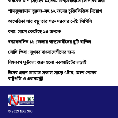
কমরেড মণি সিংহের ১২৫তম জন্মজয়ন্তীতে সিপিবির শ্রদ্ধা
শামসুজ্জামান সুরুজ-সহ ১২ জনের চুক্তিভিত্তিক নিয়োগ
আমেরিকা যার বন্ধু তার শত্রু দরকার নেই: সিপিবি
বন্যা: সাপে কেটেছে ৯৫ জনকে
বন্যাকবলিত ১১ জেলায় স্বাস্থ্যকর্মীদের ছুটি বাতিল
সৌদি ভিসা: সুখবর বাংলাদেশীদের জন্য
বিশ্বকাপ ফুটবল: শুরু হলো নকআউটের লড়াই
ঈদের প্রধান জামাত সকাল সাড়ে ৭টায়, অংশ নেবেন
রাষ্ট্রপতি ও প্রধানমন্ত্রী
© 2023 NRB 365