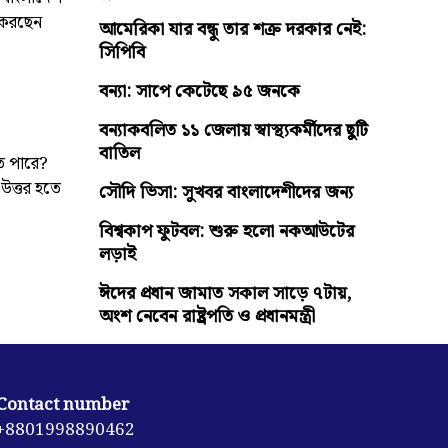
া করছেন
আমেরিকা যার বন্ধু তার শত্রু দরকার নেই:
সিপিবি
বন্যা: সাপে কেটেছে ৯৫ জনকে
বন্যাকবলিত ১১ জেলায় স্বাস্থ্যকর্মীদের ছুটি
বাতিল
ে পারে?
 উত্তর হতে
সৌদি ভিসা: সুখবর বাংলাদেশীদের জন্য
বিশ্বকাপ ফুটবল: শুরু হলো নকআউটের
লড়াই
ঈদের প্রধান জামাত সকাল সাড়ে ৭টায়,
অংশ নেবেন রাষ্ট্রপতি ও প্রধানমন্ত্রী
Contact number
+8801998890462