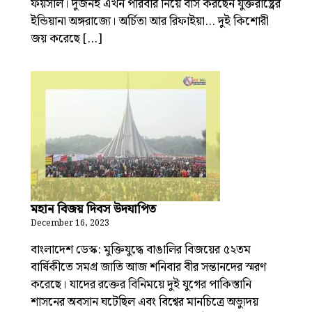
ফয়সাল। দুজনই এখন পরিবার নিয়ে বাস করছেন যুক্তরাষ্ট্রের
ইন্ডিয়ানা অঙ্গরাজ্যে। অর্চিতা আর রিফাইয়া… দুই কিশোরী
জয় করেছে […]
মহান বিজয় দিবস উদযাপিত
December 16, 2023
বাংলাদেশ ডেস্ক: মুক্তিযুদ্ধে বাঙালির বিজয়ের ৫২তম
বার্ষিকীতে সমগ্র জাতি আজ শনিবার বীর সন্তানদের স্মরণ
করেছে। যাদের রক্তের বিনিময়ে দুই যুগের পাকিস্তানি
শাসনের অবসান ঘটেছিল এবং বিশ্বের মানচিত্রে অভ্যুদয়