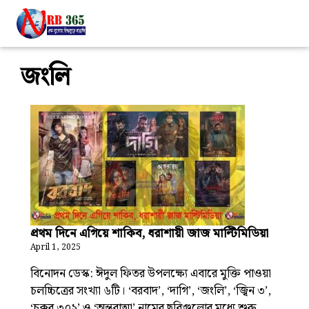
জংলি
প্রথম দিনে এগিয়ে শাকিব, ধরাশায়ী জাজ মাল্টিমিডিয়া
April 1, 2025
বিনোদন ডেস্ক: ঈদুল ফিতর উপলক্ষ্যে এবারে মুক্তি পাওয়া
চলচ্চিত্রের সংখ্যা ৬টি। ‘বরবাদ’, ‘দাগি’, ‘জংলি’, ‘জ্বিন ৩’,
‘চক্কর ৩০২’ ও ‘অন্তরাত্মা’ নামের ছবিগুলোর মধ্যে শুরু