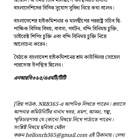
আজাদ। এ সময় তিনি মালদ্বীপে অবস্থানরত প্রবাসী
বাংলাদেশিদের বিভিন্ন সুযোগ সুবিধা নিয়ে কথা বলেন।
বাংলাদেশের হাইকমিশনার ও মালদ্বীপের পররাষ্ট্র সচিব দ্বি-
পাক্ষিক বিভিন্ন বিষয়, ব্যবসা, পর্যটন, বন্দি বিনিময় চুক্তি,
ডাইরেক্ট শিপিং চুক্তি এবং বন্দি বিনিময় চুক্তি নিয়ে
আলোচনা করেন।
বৈঠকে বাংলাদেশ হাইকমিশনের শ্রম কাউন্সিলর সোহেল
পারভেজ উপস্থিত ছিলেন।
এনআরবি৩৬৫/এএমটি/টিটি
[প্রিয় পাঠক, NRB365-এ আপনিও লিখতে পারেন। প্রবাসে
আপনার কমিউনিটির নানান খবর, ভ্রমণ, আড্ডা, গল্প,
স্মৃতিচারণসহ যে কোনো বিষয়ে লিখে পাঠাতে পারেন।
সংশ্লিষ্ট বিষয়ে ছবিসহ মেইল
করুন
hellonrb365@gmail.com
এই ঠিকানায়। লেখা